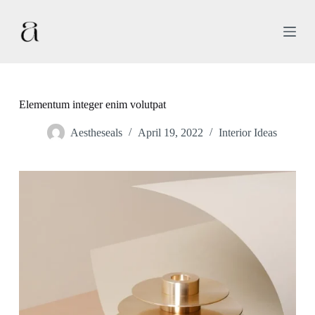
S
k
i
p
t
o
c
o
Elementum integer enim volutpat
n
t
Aestheseals
April 19, 2022
Interior Ideas
e
n
t