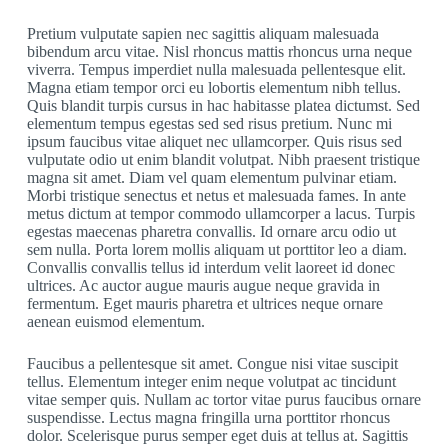
Pretium vulputate sapien nec sagittis aliquam malesuada
bibendum arcu vitae. Nisl rhoncus mattis rhoncus urna neque
viverra. Tempus imperdiet nulla malesuada pellentesque elit.
Magna etiam tempor orci eu lobortis elementum nibh tellus.
Quis blandit turpis cursus in hac habitasse platea dictumst. Sed
elementum tempus egestas sed sed risus pretium. Nunc mi
ipsum faucibus vitae aliquet nec ullamcorper. Quis risus sed
vulputate odio ut enim blandit volutpat. Nibh praesent tristique
magna sit amet. Diam vel quam elementum pulvinar etiam.
Morbi tristique senectus et netus et malesuada fames. In ante
metus dictum at tempor commodo ullamcorper a lacus. Turpis
egestas maecenas pharetra convallis. Id ornare arcu odio ut
sem nulla. Porta lorem mollis aliquam ut porttitor leo a diam.
Convallis convallis tellus id interdum velit laoreet id donec
ultrices. Ac auctor augue mauris augue neque gravida in
fermentum. Eget mauris pharetra et ultrices neque ornare
aenean euismod elementum.
Faucibus a pellentesque sit amet. Congue nisi vitae suscipit
tellus. Elementum integer enim neque volutpat ac tincidunt
vitae semper quis. Nullam ac tortor vitae purus faucibus ornare
suspendisse. Lectus magna fringilla urna porttitor rhoncus
dolor. Scelerisque purus semper eget duis at tellus at. Sagittis