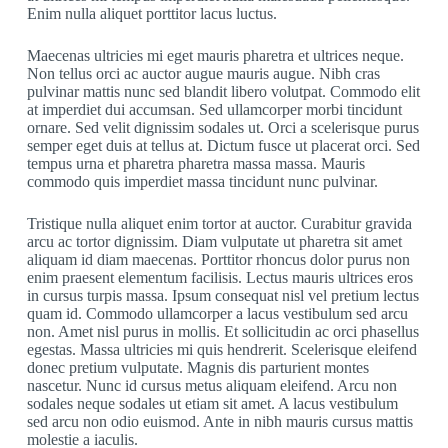
Enim nulla aliquet porttitor lacus luctus.
Maecenas ultricies mi eget mauris pharetra et ultrices neque.
Non tellus orci ac auctor augue mauris augue. Nibh cras
pulvinar mattis nunc sed blandit libero volutpat. Commodo elit
at imperdiet dui accumsan. Sed ullamcorper morbi tincidunt
ornare. Sed velit dignissim sodales ut. Orci a scelerisque purus
semper eget duis at tellus at. Dictum fusce ut placerat orci. Sed
tempus urna et pharetra pharetra massa massa. Mauris
commodo quis imperdiet massa tincidunt nunc pulvinar.
Tristique nulla aliquet enim tortor at auctor. Curabitur gravida
arcu ac tortor dignissim. Diam vulputate ut pharetra sit amet
aliquam id diam maecenas. Porttitor rhoncus dolor purus non
enim praesent elementum facilisis. Lectus mauris ultrices eros
in cursus turpis massa. Ipsum consequat nisl vel pretium lectus
quam id. Commodo ullamcorper a lacus vestibulum sed arcu
non. Amet nisl purus in mollis. Et sollicitudin ac orci phasellus
egestas. Massa ultricies mi quis hendrerit. Scelerisque eleifend
donec pretium vulputate. Magnis dis parturient montes
nascetur. Nunc id cursus metus aliquam eleifend. Arcu non
sodales neque sodales ut etiam sit amet. A lacus vestibulum
sed arcu non odio euismod. Ante in nibh mauris cursus mattis
molestie a iaculis.